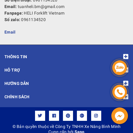
Email:
tuanheli.bm@gmail.com
Fanpage:
HELI Forklift Vietnam
Số zalo:
0961134520
Email
THÔNG TIN
HỖ TRỢ
HƯỚNG DẪN
CHÍNH SÁCH
© Bản quyền thuộc về Công Ty TNHH Xe Nâng Bình Minh
Cung cấp bởi
Sapo