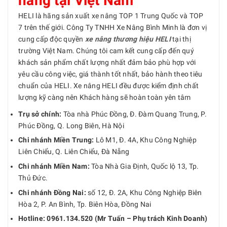
hãng tại Việt Nam
HELI là hãng sản xuất xe nâng TOP 1 Trung Quốc và TOP
7 trên thế giới. Công Ty TNHH Xe Nâng Bình Minh là đơn vị
cung cấp độc quyền
xe nâng thương hiệu HELI
tại thị
trường Việt Nam. Chúng tôi cam kết cung cấp đến quý
khách sản phẩm chất lượng nhất đảm bảo phù hợp với
yêu cầu công việc, giá thành tốt nhất, bảo hành theo tiêu
chuẩn của HELI. Xe nâng HELI đều được kiểm định chất
lượng kỹ càng nên Khách hàng sẽ hoàn toàn yên tâm
Trụ sở chính:
Tòa nhà Phúc Đồng, Đ. Đàm Quang Trung, P.
Phúc Đồng, Q. Long Biên, Hà Nội
Chi nhánh Miền Trung:
Lô M1, Đ. 4A, Khu Công Nghiệp
Liên Chiểu, Q. Liên Chiểu, Đà Nẵng
Chi nhánh Miền Nam:
Tòa Nhà Gia Định, Quốc lộ 13, Tp.
Thủ Đức.
Chi nhánh Đồng Nai:
số 12, Đ. 2A, Khu Công Nghiệp Biên
Hòa 2, P. An Bình, Tp. Biên Hòa, Đồng Nai
Hotline: 0961.134.520 (Mr Tuấn – Phụ trách Kinh Doanh)