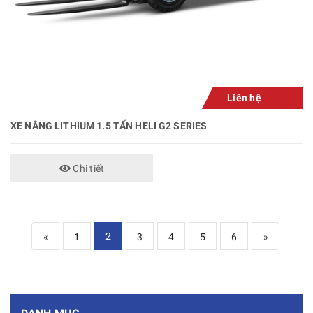
Liên hệ
XE NÂNG LITHIUM 1.5 TẤN HELI G2 SERIES
Chi tiết
2
«
1
3
4
5
6
»