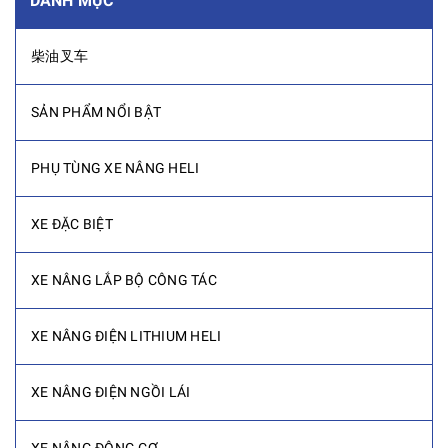
DANH MỤC
柴油叉车
SẢN PHẨM NỔI BẬT
PHỤ TÙNG XE NÂNG HELI
XE ĐẶC BIỆT
XE NÂNG LẮP BỘ CÔNG TÁC
XE NÂNG ĐIỆN LITHIUM HELI
XE NÂNG ĐIỆN NGỒI LÁI